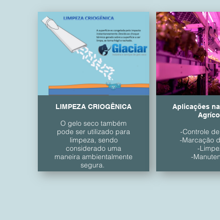
LIMPEZA CRIOGÊNICA
Aplicações na
Agríco
O gelo seco também
pode ser utilizado para
-Controle d
limpeza, sendo
-Marcação 
considerado uma
-Limpe
maneira ambientalmente
-Manute
segura.