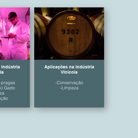
 Indústria
Aplicações na Indústria
la
Vinícola
e pragas
-Conservação
do Gado
-Limpeza
za
nção