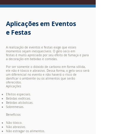
Aplicações em Eventos
e Festas
A realização de eventos e festas exige que esses
momentos sejam inesquecíveis. O gelo seco em
festas é muito apreciado por seu efeito de fumaça e para
a decoração em bebidas e comidas.
Por ser somente o dióxido de carbono em forma sólida,
ele não é tóxico e abrasivo. Dessa forma, o gelo seco será
um diferencial no evento e não haverá o risco de
danificar o ambiente ou os alimentos que serão
oferecidos.
Aplicações
Efeitos especiais.
Bebidas exóticas.
Bebidas alcóolicas.
Sobremesas.
Benefícios
Não tóxico.
Não abrasivo.
Não estragar os alimentos.